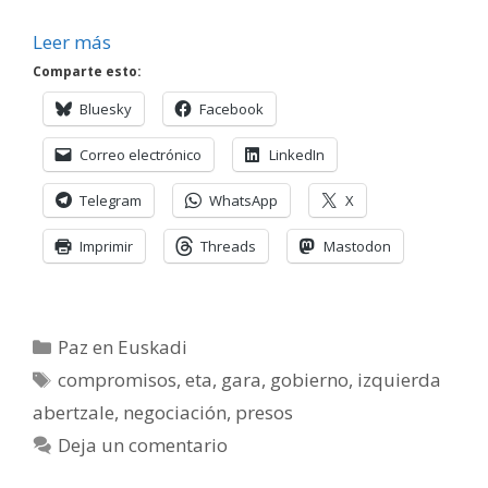
Leer más
Comparte esto:
Bluesky
Facebook
Correo electrónico
LinkedIn
Telegram
WhatsApp
X
Imprimir
Threads
Mastodon
Categorías
Paz en Euskadi
Etiquetas
compromisos
,
eta
,
gara
,
gobierno
,
izquierda
abertzale
,
negociación
,
presos
Deja un comentario