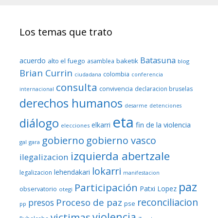
Los temas que trato
Batasuna
acuerdo
alto el fuego
baketik
asamblea
blog
Brian Currin
colombia
ciudadana
conferencia
consulta
convivencia
declaracion bruselas
internacional
derechos humanos
desarme
detenciones
eta
diálogo
fin de la violencia
elkarri
elecciones
gobierno
gobierno vasco
gal
gara
izquierda abertzale
ilegalizacion
lokarri
lehendakari
legalizacion
manifestacion
paz
Participación
Patxi Lopez
observatorio
otegi
reconciliacion
Proceso de paz
presos
pse
pp
violencia
victimas