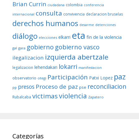
Brian Currin
colombia
ciudadana
conferencia
consulta
convivencia
declaracion bruselas
internacional
derechos humanos
desarme
detenciones
eta
diálogo
fin de la violencia
elkarri
elecciones
gobierno
gobierno vasco
gal
gara
izquierda abertzale
ilegalizacion
lokarri
lehendakari
legalizacion
manifestacion
paz
Participación
Patxi Lopez
observatorio
otegi
reconciliacion
Proceso de paz
presos
pse
pp
violencia
victimas
Rubalcaba
Zapatero
Categorías