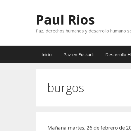
Saltar
al
Paul Rios
contenido
Paz, derechos humanos y desarrollo humano so
Inicio
Paz en Euskadi
Desarrollo 
burgos
Mañana martes, 26 de febrero de 2013