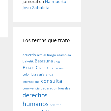
jamoral
en
Ha muerto
Josu Zabaleta
Los temas que trato
acuerdo
alto el fuego
asamblea
Batasuna
baketik
blog
Brian Currin
ciudadana
colombia
conferencia
consulta
internacional
convivencia
declaracion bruselas
derechos
humanos
desarme