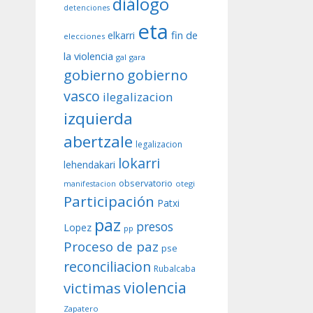
diálogo
detenciones
eta
fin de
elkarri
elecciones
la violencia
gal
gara
gobierno
gobierno
vasco
ilegalizacion
izquierda
abertzale
legalizacion
lokarri
lehendakari
observatorio
otegi
manifestacion
Participación
Patxi
paz
presos
Lopez
pp
Proceso de paz
pse
reconciliacion
Rubalcaba
violencia
victimas
Zapatero