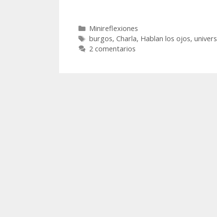
Categorías
Minireflexiones
Etiquetas
burgos
,
Charla
,
Hablan los ojos
,
univer
2 comentarios