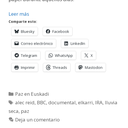
Leer más
Comparte esto:
Bluesky
Facebook
Correo electrónico
LinkedIn
Telegram
WhatsApp
X
Imprimir
Threads
Mastodon
Categorías
Paz en Euskadi
Etiquetas
alec reid
,
BBC
,
documental
,
elkarri
,
IRA
,
lluvia
seca
,
paz
Deja un comentario