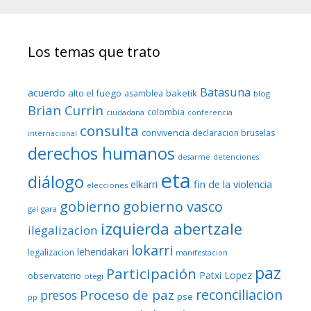
Los temas que trato
Batasuna
acuerdo
alto el fuego
baketik
asamblea
blog
Brian Currin
colombia
ciudadana
conferencia
consulta
convivencia
declaracion bruselas
internacional
derechos humanos
desarme
detenciones
eta
diálogo
fin de la violencia
elkarri
elecciones
gobierno
gobierno vasco
gal
gara
izquierda abertzale
ilegalizacion
lokarri
lehendakari
legalizacion
manifestacion
paz
Participación
Patxi Lopez
observatorio
otegi
reconciliacion
Proceso de paz
presos
pse
pp