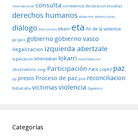
consulta
convivencia
declaracion bruselas
internacional
derechos humanos
desarme
detenciones
eta
diálogo
fin de la violencia
elkarri
elecciones
gobierno
gobierno vasco
gal
gara
izquierda abertzale
ilegalizacion
lokarri
lehendakari
legalizacion
manifestacion
paz
Participación
Patxi Lopez
observatorio
otegi
reconciliacion
Proceso de paz
presos
pse
pp
violencia
victimas
Rubalcaba
Zapatero
Categorías