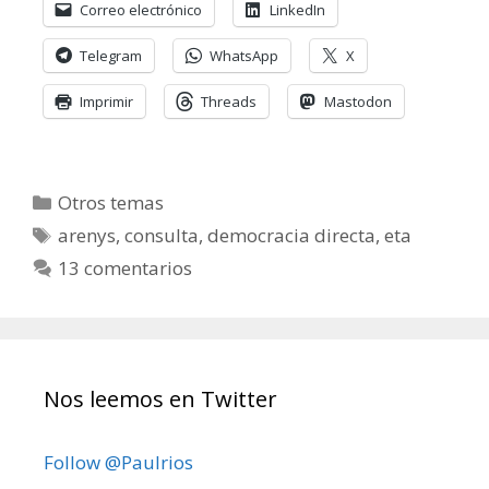
Correo electrónico
LinkedIn
Telegram
WhatsApp
X
Imprimir
Threads
Mastodon
Categorías
Otros temas
Etiquetas
arenys
,
consulta
,
democracia directa
,
eta
13 comentarios
Nos leemos en Twitter
Follow @Paulrios