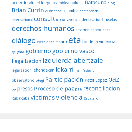
Batasuna
acuerdo
alto el fuego
baketik
asamblea
blog
Brian Currin
colombia
ciudadana
conferencia
consulta
convivencia
declaracion bruselas
internacional
derechos humanos
desarme
detenciones
eta
diálogo
fin de la violencia
elkarri
elecciones
gobierno
gobierno vasco
gal
gara
izquierda abertzale
ilegalizacion
lokarri
lehendakari
legalizacion
manifestacion
paz
Participación
Patxi Lopez
observatorio
otegi
reconciliacion
Proceso de paz
presos
pse
pp
violencia
victimas
Rubalcaba
Zapatero