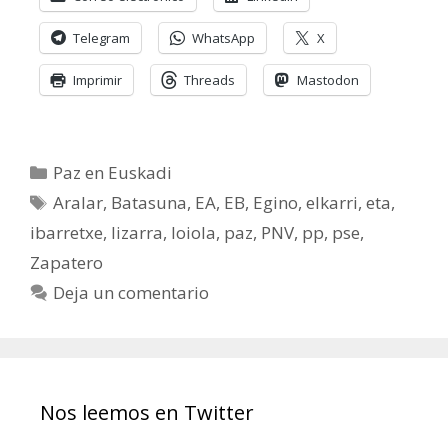
Telegram
WhatsApp
X
Imprimir
Threads
Mastodon
Categorías
Paz en Euskadi
Etiquetas
Aralar
,
Batasuna
,
EA
,
EB
,
Egino
,
elkarri
,
eta
,
ibarretxe
,
lizarra
,
loiola
,
paz
,
PNV
,
pp
,
pse
,
Zapatero
Deja un comentario
Nos leemos en Twitter