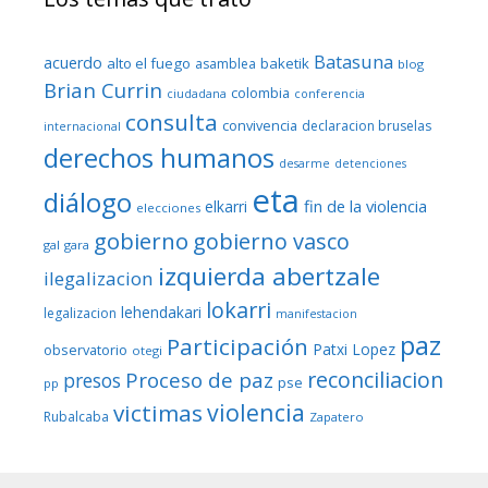
Batasuna
acuerdo
alto el fuego
baketik
asamblea
blog
Brian Currin
colombia
ciudadana
conferencia
consulta
convivencia
declaracion bruselas
internacional
derechos humanos
desarme
detenciones
eta
diálogo
fin de la violencia
elkarri
elecciones
gobierno
gobierno vasco
gal
gara
izquierda abertzale
ilegalizacion
lokarri
lehendakari
legalizacion
manifestacion
paz
Participación
Patxi Lopez
observatorio
otegi
reconciliacion
Proceso de paz
presos
pse
pp
violencia
victimas
Rubalcaba
Zapatero