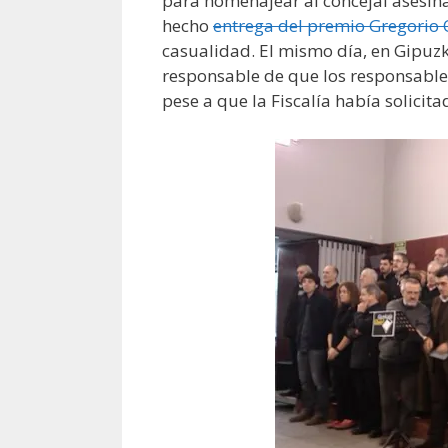
para homenajear al concejal asesina
hecho
entrega del premio Gregorio
casualidad. El mismo día, en Gipuzk
responsable de que los responsables 
pese a que la Fiscalía había solicita