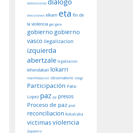
diálogo
detenciones
eta
fin de
elkarri
elecciones
la violencia
gal
gara
gobierno
gobierno
vasco
ilegalizacion
izquierda
abertzale
legalizacion
lokarri
lehendakari
observatorio
otegi
manifestacion
Participación
Patxi
paz
presos
Lopez
pp
Proceso de paz
pse
reconciliacion
Rubalcaba
violencia
victimas
Zapatero