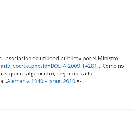
 «asociación de utilidad pública» por el Ministro
diario_boe/txt.php?id=BOE-A-2009-14281
… Como no
an siquiera algo neutro, mejor me callo.
a ..
Alemania 1940 – Israel 2010
=-.