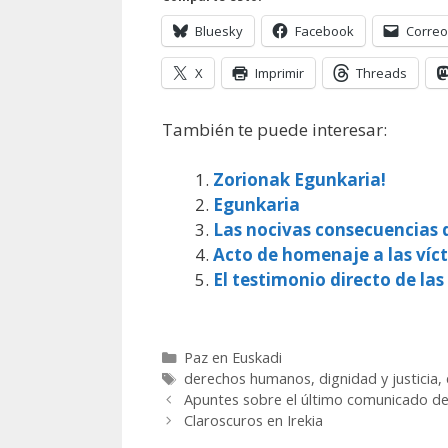
Bluesky
Facebook
Correo
X
Imprimir
Threads
También te puede interesar:
Zorionak Egunkaria!
Egunkaria
Las nocivas consecuencias d
Acto de homenaje a las víc
El testimonio directo de las
Categorías
Paz en Euskadi
Etiquetas
derechos humanos
,
dignidad y justicia
,
Apuntes sobre el último comunicado d
Claroscuros en Irekia