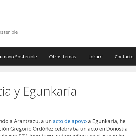
stenible
Humano Sostenible
Otros temas
Lokarri
Contacto
cia y Egunkaria
ndo a Arantzazu, a un
acto de apoyo
a Egunkaria, he
ción Gregorio Ordóñez celebraba un acto en Donostia