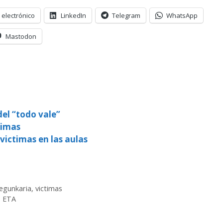
 electrónico
LinkedIn
Telegram
WhatsApp
Mastodon
el “todo vale”
timas
 victimas en las aulas
egunkaria
,
victimas
e ETA