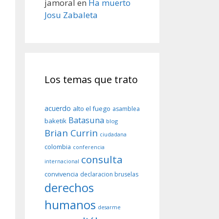
jamoral
en
Ha muerto
Josu Zabaleta
Los temas que trato
acuerdo
alto el fuego
asamblea
Batasuna
baketik
blog
Brian Currin
ciudadana
colombia
conferencia
consulta
internacional
convivencia
declaracion bruselas
derechos
humanos
desarme