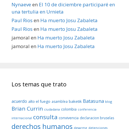
Nynaeve
en
El 10 de diciembre participaré en
una tertulia en Urnieta
Paul Rios
en
Ha muerto Josu Zabaleta
Paul Rios
en
Ha muerto Josu Zabaleta
jamoral
en
Ha muerto Josu Zabaleta
jamoral
en
Ha muerto Josu Zabaleta
Los temas que trato
Batasuna
acuerdo
alto el fuego
baketik
asamblea
blog
Brian Currin
colombia
ciudadana
conferencia
consulta
convivencia
declaracion bruselas
internacional
derechos humanos
desarme
detenciones