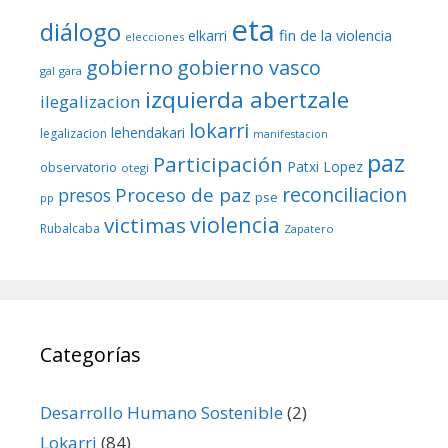
eta
diálogo
fin de la violencia
elkarri
elecciones
gobierno
gobierno vasco
gal
gara
izquierda abertzale
ilegalizacion
lokarri
lehendakari
legalizacion
manifestacion
paz
Participación
Patxi Lopez
observatorio
otegi
reconciliacion
Proceso de paz
presos
pse
pp
violencia
victimas
Rubalcaba
Zapatero
Categorías
Desarrollo Humano Sostenible
(2)
Lokarri
(84)