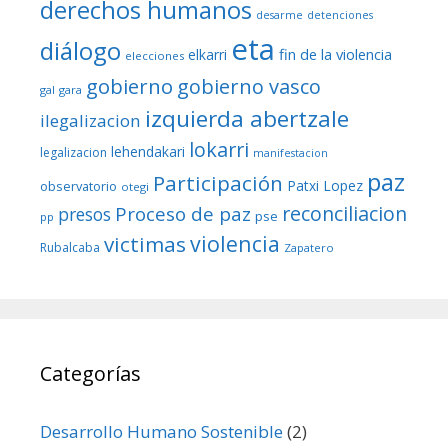
derechos humanos
desarme
detenciones
eta
diálogo
fin de la violencia
elkarri
elecciones
gobierno
gobierno vasco
gal
gara
izquierda abertzale
ilegalizacion
lokarri
lehendakari
legalizacion
manifestacion
paz
Participación
Patxi Lopez
observatorio
otegi
reconciliacion
Proceso de paz
presos
pse
pp
violencia
victimas
Rubalcaba
Zapatero
Categorías
Desarrollo Humano Sostenible
(2)