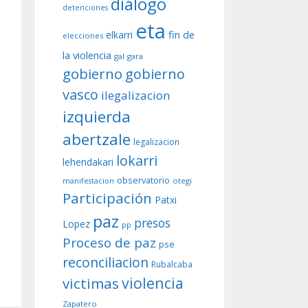
diálogo
detenciones
eta
fin de
elkarri
elecciones
la violencia
gal
gara
gobierno
gobierno
vasco
ilegalizacion
izquierda
abertzale
legalizacion
lokarri
lehendakari
observatorio
otegi
manifestacion
Participación
Patxi
paz
presos
Lopez
pp
Proceso de paz
pse
reconciliacion
Rubalcaba
violencia
victimas
Zapatero