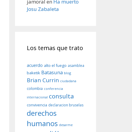
jamoral
en
Ha muerto
Josu Zabaleta
Los temas que trato
acuerdo
alto el fuego
asamblea
Batasuna
baketik
blog
Brian Currin
ciudadana
colombia
conferencia
consulta
internacional
convivencia
declaracion bruselas
derechos
humanos
desarme