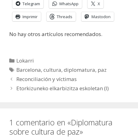
Telegram
WhatsApp
X
Imprimir
Threads
Mastodon
No hay otros artículos recomendados.
Categorías
Lokarri
Etiquetas
Barcelona
,
cultura
,
diplomatura
,
paz
Reconciliación y víctimas
Etorkizuneko elkarbizitza eskoletan (I)
1 comentario en «Diplomatura
sobre cultura de paz»