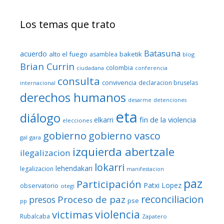
Los temas que trato
Batasuna
acuerdo
alto el fuego
baketik
asamblea
blog
Brian Currin
colombia
ciudadana
conferencia
consulta
convivencia
declaracion bruselas
internacional
derechos humanos
desarme
detenciones
eta
diálogo
fin de la violencia
elkarri
elecciones
gobierno
gobierno vasco
gal
gara
izquierda abertzale
ilegalizacion
lokarri
lehendakari
legalizacion
manifestacion
paz
Participación
Patxi Lopez
observatorio
otegi
reconciliacion
Proceso de paz
presos
pse
pp
violencia
victimas
Rubalcaba
Zapatero